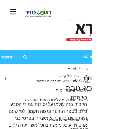
הרשמה
פוסט
All Posts
עיתון קול קורא
All Posts
5 בינו׳ 2021
זמן קריאה 1 דקות
כא' טבת
הלכה והנהגה יומית
כא' טבת
פרשת השבוע מה לימדה אותי הפרשה
הקב"ה בנה עולמו על יסודות עמודי הטבע
אשת חיל
כתב בספר החינוך (מצוה תקמו): לפי שעם 
היות השם ברוך הוא משגיח בפרטי בני 
בית הוראה "שואל ומשיב"
אדם ויודע כל מעשיהם וכל אשר יקרה להם, 