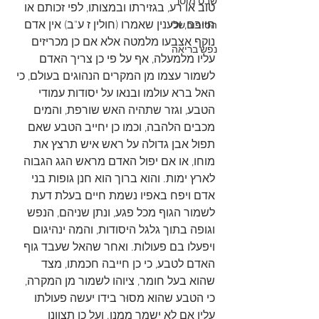
שבט מוסר
טוב או רע, בגזירתו ובמצותו, לפי זכותם או 
חיובם, וכענין שאמרו (חולין ז ע"ב) אין אדם 
הסיפור שלי
נוקף אצבעו מלמטה אלא אם כן מכריזים 
נפש בריאה
עליו מלמעלה, אף על פי כן צריך האדם 
לשמור עצמו מן המקרים הנהוגים בעולם, כי 
האל ברא עולמו ובנאו על יסודות עמודי 
הטבע, וגזר שתהיה האש שורפת, והמים 
מכבים הלהבה, וכמו כן יחייב הטבע שאם 
תפול אבן גדולה על ראש איש תרצץ את 
מוחו, או אם יפול האדם מראש הגג הגבוה 
לארץ ימות. והוא ברוך הוא חנן גופות בני 
אדם ויפח באפיו נשמת חיים בעלת דעת 
לשמור הגוף מכל פגע, ונתן שניהם, הנפש 
וגופה בתוך גלגל היסודות, והמה ינהיגום 
ויפעלו בם פעולות. ואחר שהאל שעבד גוף 
האדם לטבע, כי כן חייבה חכמתו, מצד 
שהוא בעל חומר, ציוהו לשמור מן המקרה, 
כי הטבע שהוא מסוּר בידו יעשה פעולתו 
עליו אם לא ישמר ממנו. ועל כן תצוונו 