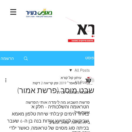
הרשמה
פוסט
All Posts
עיתון קול קורא
All Posts
30 באפר׳ 2019
זמן קריאה 2 דקות
שבט מוסר (פרשת אמור)
הלכה והנהגה יומית
פרשת השבוע מה לימדה אותי הפרשה
הטראומה והשלכותיה - חלק א'
אשת חיל
באחד הימים קיבלתי שיחת טלפון מאמא 
שביקשה להתייעץ אודות בנה בן ה-6 שעבר 
בית הוראה "שואל ומשיב"
בכיתה סוג מסוים של טראומה, כאשר ילדי 