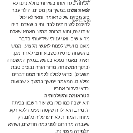
שבט מוסר
הכיתה סגרו אותו בשירותים ולא נתנו לא 
לצאת משם במשך זמן מסוים. הילד עבר 
הסיפור שלי
סוג מסוים של טראומה, ומאז לא יכול 
נפש בריאה
להיכנס לשירותים לבדו וחייב שאדם יהיה 
איתו שם, והוא מבוהל ממש. האמא שאלה 
מה עושים, ואני עניתי שידיעותי בדבר 
מועטים ושיש לפנות לאנשי מקצוע. וממש 
בהשגחה פרטית כשבוע וחצי לאחר מכן, 
ראיתי מאמר נפלא בנושא במגזין המשפחה 
(בתוך המשפחה, מדור הורֶה נבוכים טבת  
תשע"ט), וכדאי לכולנו ללמוד ממנו דברים 
נפלאים. המאמר יימשך במשך 3 שבועות 
וכדאי לעקוב אחריו.
הטראומה והשלכותיה 
היא ישבה כמו כולן בשיעור חשבון בכיתה 
ה'. מירב היא ילדה שקטה ונעימה ללא רקע 
מיוחד. המורות לא ידעו עליה כלום, רק 
שעברה מהדרום לפני כמה חודשים, ושהיא 
תלמידה מצטיינת.