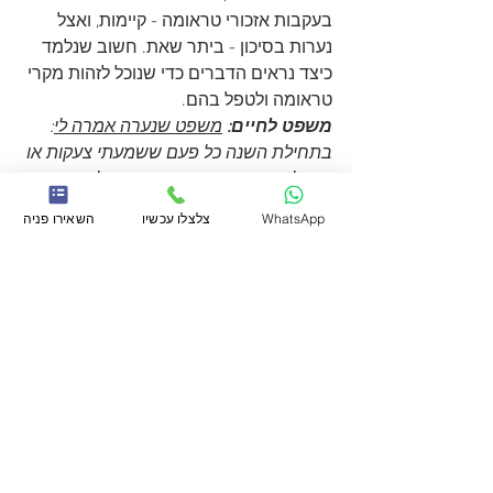
בעקבות אזכורי טראומה - קיימות, ואצל 
נערות בסיכון - ביתר שאת. חשוב שנלמד 
כיצד נראים הדברים כדי שנוכל לזהות מקרי 
טראומה ולטפל בהם. 
משפט לחיים: 
משפט שנערה אמרה לי
: 
בתחילת השנה כל פעם ששמעתי צעקות או 
כשדלת הייתה נטרקת הייתי נבהלת מאוד, 
והלב שלי היה דופק. לפעמים ממש הייתי 
WhatsApp
צלצלו עכשיו
השאירו פניה
חוזרת להרגיש כמו ילדה קטנה במצב בלתי 
נסבל. בזכות הטיפול אני הרבה פחות 
דרוכה, והרעשים מסביב פחות משפיעים 
עלי כיום.
שבט מוסר