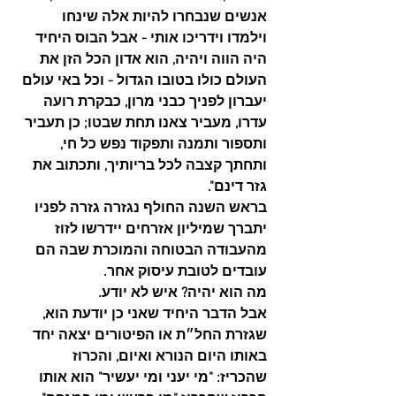
אנשים שנבחרו להיות אלה שינחו 
וילמדו וידריכו אותי - אבל הבוס היחיד 
היה הווה ויהיה, הוא אדון הכל הזן את 
העולם כולו בטובו הגדול - וכל באי עולם 
יעברון לפניך כבני מרון, כבקרת רועה 
עדרו, מעביר צאנו תחת שבטו; כן תעביר 
ותספור ותמנה ותפקוד נפש כל חי, 
ותחתך קצבה לכל בריותיך, ותכתוב את 
גזר דינם".
בראש השנה החולף נגזרה גזרה לפניו 
יתברך שמיליון אזרחים יידרשו לזוז 
מהעבודה הבטוחה והמוכרת שבה הם 
עובדים לטובת עיסוק אחר.
מה הוא יהיה? איש לא יודע.
אבל הדבר היחיד שאני כן יודעת הוא, 
שגזרת החל״ת או הפיטורים יצאה יחד 
באותו היום הנורא ואיום, והכרוז 
שהכריז: "מי יעני ומי יעשיר" הוא אותו 