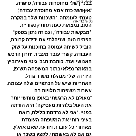
שבט מוסר
בבניין שלי מחוסרות עבודה", סיפרה.
"אין דבר כזה אמא מחוסרת עבודה", 
הסיפור שלי
טענתי לעומתה. "השכנות שלך במקרה 
נפש בריאה
הטוב נמצאות כעת תחת קטגוריית 
׳מבקשות עבודה׳, וגם זה נתון בספק".
הפתיח הזה, שניהלתי עם ידידה קרובה, 
הוביל לשיחה עמוסה בתוכנות על שוק 
העבודה, קשרי עובד מעביד, יתרון הרכש 
האנושי ועוד. כותבת הגב' גיטי מאירוביץ 
במאמר נפלא (בתוך המשפחה תש"פ),
הידידה שלי מנהלת משרד גדול. 
האחריות שיש על הכתפיים שלה עצומה, 
עשרות משפחות תלויות בה.
"מעולם לא הרגשתי באופן מוחשי יותר 
את העול בלהיות מעסיקה", היא הודתה 
בפניי. "אני לא נרדמת בלילה, רואה 
בעיני רוחי את המשפחה העומדת 
מאחורי כל עובדת ויודעת שאם אאלץ, 
גם אם לא באשמתי, לקצץ בשכר או 