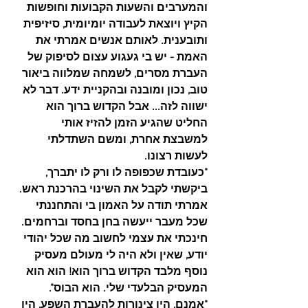
והמערבים והשעות הקבועות וחופשות 
הקיץ ויוצאת לעבודה יומיומית, סיזיפית 
ותובענית. לאותם אנשים אמרתי את 
האמת - יש בי געגוע עצום לסיפוק של 
העברת מסרים, לשמחה שמלווה ביאור 
טוב, נכון ומובנה ובהקניית ידע. דבר לא 
ישווה לזה... אבל הקדוש ברוך הוא 
החליט שהגיע הזמן להזיז אותי 
למשבצת אחרת, ומשם השתדלתי 
לעשות רצונו.
"כעובדת שכפופה לו ורק לו יתברך, 
ביקשתי לקבל את השינוי בהרכנת ראש. 
אמרתי תודה על האמון בי והתחננתי 
שכל מעבר ייעשה בחן בחסד וברחמים. 
חינכתי את עצמי לחשוב מה שכל יהודי 
יודע, שאין ולא היה לי מעולם מעסיק 
נוסף מלבד הקדוש ברוך הוא! הוא הוא 
המעסיק הבלעדי שלי. הוא הבוס".
"אמנם, היו צינורות להעברת השפע, היו 