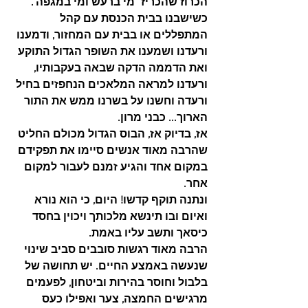
הכרוז שהכריז "מי ברעש ומי במגפה".
כשישבנו בבית הכנסת עם קהל 
המתפללים או בבית עם המחזור, ודמענו 
ורעדנו ושמענו את השופר הגדול התוקע 
ואת הדממה הדקה שבאה בעקבותיו, 
ורעדנו למראה המלאכים הנחפזים בחיל 
ורעדה וחשנו על בשרנו ממש את התור 
הארוך... כבני מרון.
אז, בדיוק אז, הבוס הגדול מכולם החליט 
שהרבה מאוד אנשים סיימו את תפקידם 
במקום אחד והגיע זמנם לעבור למקום 
אחר.
ונתנה תוקף קדשו! היום, כי הוא נורא 
ואיום ובו תינשא מלכותך ויכוין בחסד 
כיסאך ותשב עליו באמת.
הרבה מאוד רגשות סובבים סביב שינוי 
שנעשה באמצע החיים. יש תחושה של 
בלבול וחוסר בהירות וביטחון, לפעמים 
מרגישים החמצה, צער ואפילו כעס 