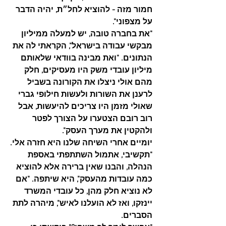
חמור מזה - להוציא לחל״ת, יהיה הדבר 
על מצפוני".
"את בחברה טובה, יש למעלה ממיליון 
מבקשי עבודה בישראל", הקראתי לה את 
הנתונים. "ואת מבינה בוודאי שלאותם 
מיליון עובדי משק היו מעסיקים, חלק 
מהם אולי ניצלו את הקורונה בשביל 
לרענן את השורות ולעשות חילופי גברי 
שאולי מזמן היו צריכים להיעשות, אבל 
רוב רובם הצטערו על הצורך לפטר 
ולהקטין את מערך העסק".
יומיים אחרי השיחה שלנו היא חזרה אלי.
"תקשיבי, אתמול השתתפתי באספת 
הנהלה, והבנו שאין ברירה אלא להוציא 
כמה עובדות מהעסק", היא שיתפה. "אם 
לא נוציא חלק מהן, כל עובדי המשרד 
יינזקו, ואז לא הועלנו לאיש", מיהרה לתת 
הסברים.