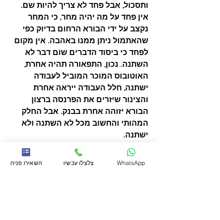
ותסכול, אבל פחד לא צריך להיות שם.
אין פחד על מה יהיה מחר, כי המחר 
נקצב על ידי הבורא הרחום בדיוק כפי 
שהאתמול ניתן ממנו באהבה. אין מקום 
לפחד כי ביסוד הדברים שום דבר לא 
השתנה. נכון, התפאורה תהיה אחרת, 
האוטובוס המוכר המוביל לעבודה 
ישתנה, חלל העבודה ייראה אחרת 
והצינור שיזרים את הפרנסה ברצון 
הבורא יזוהה אחרת בבנק. אבל החלק 
המהותי והחשוב מכל לא השתנה ולא 
ישתנה.
עדיין, המעסיק שלי הוא אבא שלי. עדיין, 
הבוס שלי הוא המלך שלי.
WhatsApp
צלצלו עכשיו
השאירו פניה
אין סיבה לפחד ואין מקום לדאגה. יש רק 
תפילה ותחנונים שכל שינוי ייעשה 
ברחמים, ושיהיה לכולם קל לראות את 
המציאות האמיתית כפי שהיא, כדי 
שנוכל להיות שגרירים נאמנים לקריאה: 