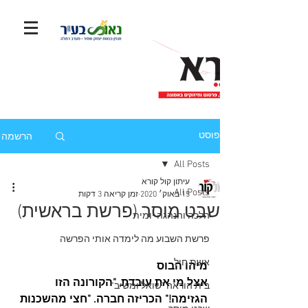
הרשמה
פוסט
All Posts
עיתון קול קורא
All Posts
15 באוק׳ 2020
זמן קריאה 3 דקות
שבט מוסר (פרשת בראשית)
הלכה והנהגה יומית
פרשת השבוע מה לימדה אותי הפרשה
אשת חיל
מיהו הבוס
אצל מי את עובדת, "הקורונה הזו 
בית הוראה "שואל ומשיב"
הגזימה!" הכריזה חברה. "חצי מהשכנות 