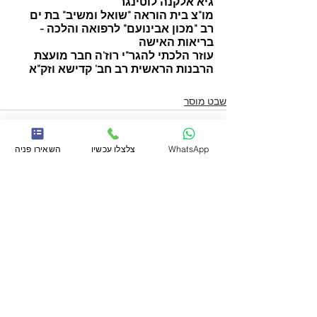
גיא אלקנה לוטינגר 
מו"צ בית הוראה "שואל ומשיב" בת ים
רב "מכון אבינועם" לרפואה והלכה - 
בריאות האישה
עוזר הלכתי להגר"י רוז'ה חבר מועצת 
הרבנות הראשית רב חב' קדישא וזק"א
שבט מוסר
WhatsApp
צלצלו עכשיו
השאירו פניה
הצג הכול
פוסטים אחרונים