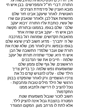
איך הדרכים הפסיכולוגיות מתלבשות על 
התורה, דברי חז״ל והמפרשים. בבן איש חי 
מובא העניין של פירמידת הצרכים 
האנושית. לאחר שיעקב אבינו חזר שלם 
מהשהות אצל לבן, ולאחר שנאבק עם שרו 
של עשיו, כותבת עליו התורה "ויבוא יעקב 
שלם”: שלם בגופו, בממונו ובתורתו. מקשה 
הבן איש חי - יעקב אבינו שהיה אחד 
מהאבות הקדושים, שמהווה רגל במרכבה 
של ה’ יתברך - מדוע חשוב לציין שיצא שלם 
בגופו ובנפשו, ורק לאחר מכן, שלא שכח את 
תורת שם ועבר שלמד? התשובה של הבן 
איש חי היא, שכדי שתהיה תורתו של יעקב 
שלמה - חייבים את שני הנדבכים 
הראשונים, של גוף שלם וממון שלם 
שמשמעותו נפש שלמה. כך בדיוק צריך 
הילד שלנו - עלינו להנגיש קודם כל את 
צרכיו הגשמיים, ורק לאחר שהפקדנו בבנק 
הרגשי של הילד מילים טובות ומחבקות - 
נוכל להציב לו דרישה ולתבוע ממנו 
התקדמות".
חשוב לזכור שגבול משמעותו שטח. 
המטרה בהצבת גבול אינה להציק לילד, 
אלא לתת לו מרחב מוגן. המקום המגודר 