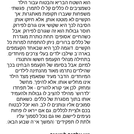
הוא השטח הבריא והבטוח עבור הילד 
כשמציבים לו כללים קל לו לתמרן. פגשתי 
משפחות שעברו תקופות מאתגרות, אך 
הקשיים לא מוטטו אותן, אלא חיזקו אותן. 
הסיבה לכך היא שקושי אינו גורם לפירוק. 
חוסר גבולות הוא זה שגורם לפירוק. אבל 
כשהחיים ’אסופים’ תחת כותרת מוגדרת 
של כללים ברורים, ניתן להתפתח למרות כל 
הקשיים. דוגמה לכך היא שבאחד הקעמפים 
בארה"ב שילבו ילדים בעלי צרכים מיוחדים. 
בתחילה מנהלי הקעמפ חששו והתנגדו 
למיזם, אבל בסיומו של הקעמפ הבחינו בכך 
שהילדים נתרמו מאוד מהנתינה לילדים 
המיוחדים. הדבר מעיד שמאמץ מצד הילד 
אינו מחליש אותו, אלא להיפך, מחשל 
ומחזק. לכן אני קורא להורים - אל תפחדו 
"לדרוש" מהילד להציב לו גבולות ולהעמיד 
אותו בתוך מסגרת של כללים. כשאתם 
סמוכים אליו ונותנים לו לב, הוא יוכל לבטוח 
בכם ולציית לכללים, גם אם ייראו לו פחות 
נעימים ליישום, ואז גם נוכל לסמוך עליו 
ולתת לו תפקידים" (המשך אי"ה שבוע הבא).