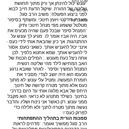
שבט מוסר
"עונש יכול להינתן אך ורק מתוך תחושת 
שליטה של ההורה. שיקול הדעת חייב לבוא 
הסיפור שלי
לפני ביצוע הפעולה", משיב הרב סגל, 
מאבחן דידקטי ויועץ חינוכי, ומשתף בסיפור 
נפש בריאה
מטלטל ששמע מפי מנהל חינוכי ותיק. 
"המנהל סיפר שבכל פעם שהיה מכעיס את 
אביו, היה אביו אומר לו: 'מגיע לך עונש על 
ההתנהגות, אך כיון שהבאת אותי לידי כעס - 
אינני יכול להעניש אותך. כשאני כועס, אסור 
לי להעניש אותך, שמא אחטא כלפיך. לכן 
אתה ניצל כעת מעונש...' המילים הכנות של 
האב המחישו לילד מהי שליטה רגשית. 
המנהל המשיך וסיפר - לאחר שאבא נרגע 
מכעסו הוא היה יושב לצדי, מסביר את 
חומרת המעשה, ומטיל עלי עונש, לא מתוך 
כעס אלא מתוך מטרה קדושה של חינוך. 
היחס של אבא מלווה אותי עד היום בדרכי 
בחינוך. כשילד מתנהג לא כראוי, הוא מקבל 
ממני עונש, רק כאשר אני נינוח ושליו, והדבר 
נעשה מתוך מטרה לחנך ולא חלילה כדי 
לפרוק כעס"!!
סמכות הורית בתהליך ההתפתחותי
הרב סגל ממשיך ואומר: "מדהים לראות 