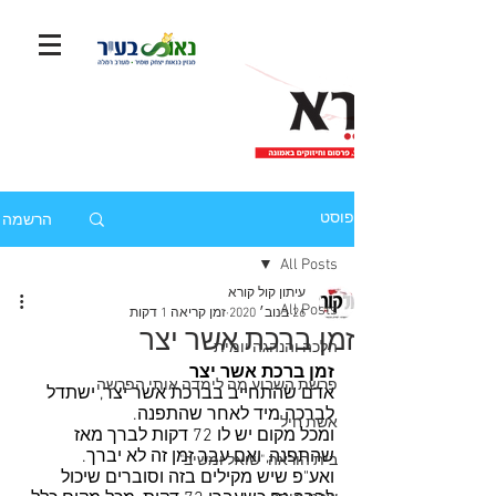
הרשמה
פוסט
All Posts
עיתון קול קורא
All Posts
26 בנוב׳ 2020
זמן קריאה 1 דקות
זמן ברכת אשר יצר
הלכה והנהגה יומית
זמן ברכת אשר יצר
פרשת השבוע מה לימדה אותי הפרשה
אדם שהתחייב בברכת אשר יצר, ישתדל 
לברכה מיד לאחר שהתפנה.
אשת חיל
ומכל מקום יש לו 72 דקות לברך מאז 
שהתפנה, ואם עבר זמן זה לא יברך.
בית הוראה "שואל ומשיב"
ואע"פ שיש מקילים בזה וסוברים שיכול 