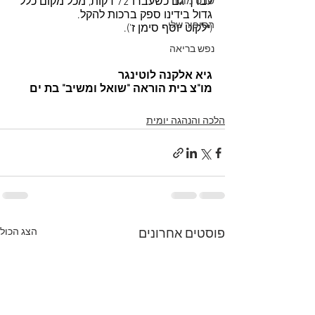
לברך גם כשעברו 72 דקות, מכל מקום כלל 
שבט מוסר
גדול בידינו ספק ברכות להקל.
הסיפור שלי
(ילקוט יוסף סימן ז').
נפש בריאה
גיא אלקנה לוטינגר 
מו"צ בית הוראה "שואל ומשיב" בת ים
הלכה והנהגה יומית
הצג הכול
פוסטים אחרונים