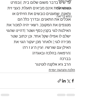
שבט מוסר
עד שיש בדבר משום שלום בית, [ובפרט 
כשהאילנות אינם מביאים תועלת, כעצי זית 
הסיפור שלי
ותאנה, שמעטים כובשים את הזיתים או 
נפש בריאה
אוכלים את התאנים, ובדרך כלל הם 
מטנפים את המקום], רשאי יהיה למכור את 
האילנות לגוי בקנין כסף ושטר [דהיינו שהגוי 
ישלם לו אפילו שקל אחד, וכן יכתוב שטר 
מכירה לגוי,] ולאחר מכן יעקור הגוי את 
האילן עם שורשיו. (עיין ה"ע ז רה)
(הרפואה בהלכה ובאגדה)
בברכה
הרב גיא אלקנה לוטינגר
הלכה והנהגה יומית