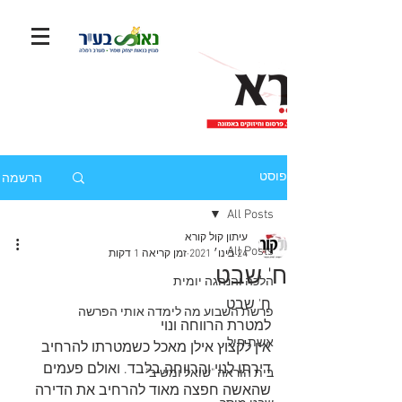
הרשמה
פוסט
All Posts
עיתון קול קורא
All Posts
24 בינו׳ 2021
זמן קריאה 1 דקות
ח' שבט
הלכה והנהגה יומית
ח' שבט
פרשת השבוע מה לימדה אותי הפרשה
למטרת הרווחה ונוי
אשת חיל
אין לקצוץ אילן מאכל כשמטרתו להרחיב 
דירתו לנוי והרווחה בלבד. ואולם פעמים 
בית הוראה "שואל ומשיב"
שהאשה חפצה מאוד להרחיב את הדירה 