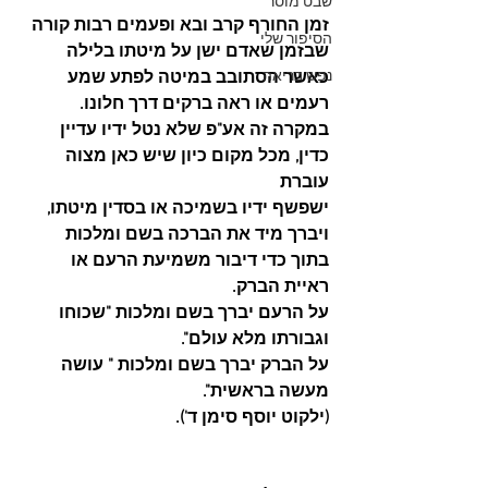
שבט מוסר
זמן החורף קרב ובא ופעמים רבות קורה 
הסיפור שלי
שבזמן שאדם ישן על מיטתו בלילה
נפש בריאה
כאשר הסתובב במיטה לפתע שמע 
רעמים או ראה ברקים דרך חלונו.
במקרה זה אע"פ שלא נטל ידיו עדיין 
כדין, מכל מקום כיון שיש כאן מצוה 
עוברת
ישפשף ידיו בשמיכה או בסדין מיטתו, 
ויברך מיד את הברכה בשם ומלכות 
בתוך כדי דיבור משמיעת הרעם או 
ראיית הברק.
על הרעם יברך בשם ומלכות "שכוחו 
וגבורתו מלא עולם".
על הברק יברך בשם ומלכות " עושה 
מעשה בראשית".
(ילקוט יוסף סימן ד').