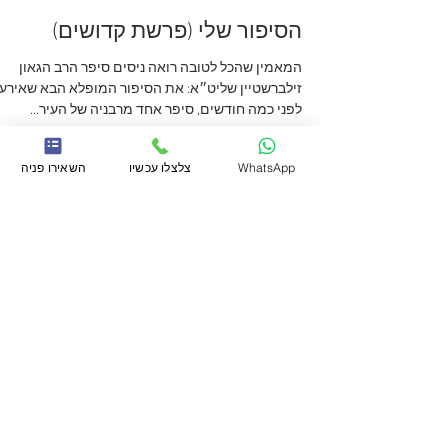
הסיפור שלי (פרשת קדושים)
המאמין שהכל לטובה רואה ניסים סיפר הרב הגאון
זילברשטיין שליט״א: את הסיפור המופלא הבא שאירע
לפני כמה חודשים, סיפר אחד מרבניה של העיר...
WhatsApp
צלצלו עכשיו
השאירו פניה
עיתון קול קורא
30 באפר׳ 2019
זמן קריאה 2 דקות
הסיפור שלי (פרשת אמור)
מעלת טהרת המשפחה זוג צעיר שהמתין שנים רבות
לילדים ולא זכו להיפקד, כל מאמציהם אצל הרופאים ע
בתוהו, סכומי כסף אדירים הושקעו ברופאים...