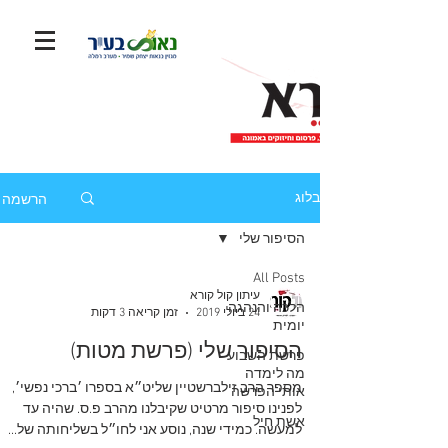
הרשמה
בלוג
הסיפור שלי
All Posts
עיתון קול קורא
הלכה והנהגה
24 ביולי 2019
זמן קריאה 3 דקות
יומית
הסיפור שלי (פרשת מטות)
פרשת השבוע
מה לימדה
מספר הרב זילברשטיין שליט״א בספרו ׳ברכי נפשי׳,
אותי הפרשה
לפנינו סיפור מרטיט שקיבלנו מהרב פ.ס. שהיה עד
אשת חיל
למעשה. כמידי שנה, נוסע אני לחו״ל בשליחותה של...