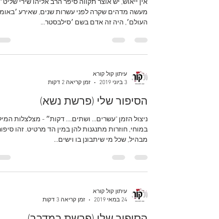
אין ייאוש, יש אוצר תקווה סיפר הרב אליהו שירי שליט״
מעשה מדהים שקרה לפני עשרות שנים, שאירע ׳באומ
העולם׳, היה זה אדם בשם ׳סילבסטר...
עיתון קול קורא
3 ביוני 2019
זמן קריאה 2 דקות
הסיפור שלי (פרשת נשא)
ניצול הזמן "עשרים... ושתים.... דקות״ - מצלצלות המיל
במוחי, חוזרות מתנגנות להן במין הד מרטיט. זהו סיפור
מבהיל, שכל מי שיתבונן בו וישים...
עיתון קול קורא
24 במאי 2019
זמן קריאה 3 דקות